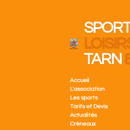
Passer
au
contenu
SPOR
principal
LOISIR
TARN
Accueil
L'association
Les sports
Tarifs et Devis
Actualités
Créneaux